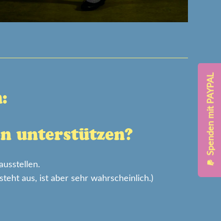
Spenden mit PAYPAL
:
n unterstützen?
usstellen.
paypal
teht aus, ist aber sehr wahrscheinlich.)