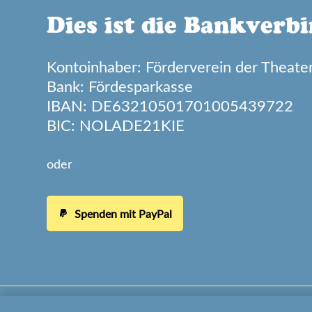
Dies ist die Bankverb
Kontoinhaber: Förderverein der Theate
Bank:
Fördesparkasse
IBAN: DE63210501701005439722
BIC: NOLADE21KIE
oder
Spenden mit PayPal
paypal